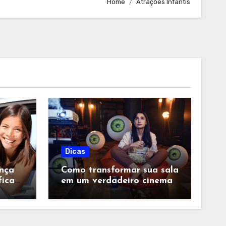
Home
Atrações Infantis
Dicas
nça
Como transformar sua sala
ficar
em um verdadeiro cinema