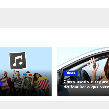
Dicas
Carro usado e segura
s
da família: o que veri
antes da compra