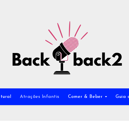
tural
Atrações Infantis
Comer & Beber
Guia 